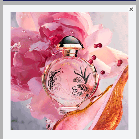
PRODUCTOS PARA LA SALUD KETOFEN

Recomendados
Filtrando por:
Ketofen
Llega
HOY
Llega
HOY