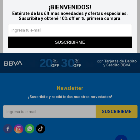
¡BIENVENIDOS!
Ketofen x5 parches
Entérate de las últimas novedades y ofertas especiales.
778
$
864
$
Suscribite y obtené 10% off en tu primera compra.
SUSCRIBIRME
Newsletter
¡Suscribite y recibí todas nuestras novedades!
SUSCRIBIRME


