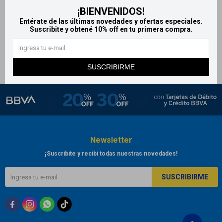
¡BIENVENIDOS!
Lacrimax gotas
Entérate de las últimas novedades y ofertas especiales.
745
$
834
$
Suscribite y obtené 10% off en tu primera compra.
SUSCRIBIRME
Newsletter
¡Suscribite y recibí todas nuestras novedades!
SUSCRIBIRME


