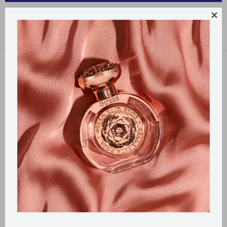
PRODUCTOS PARA LA SALUD LACRIMAX

Recomendados
Filtrando por:
Lacrimax
Llega
HOY
Llega en
2 HS