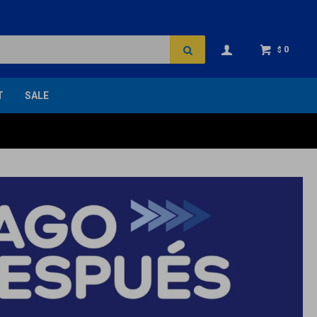
0
$
T
SALE