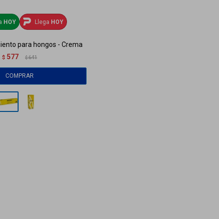
ga
HOY
Llega
HOY
miento para hongos - Crema
577
$
641
$