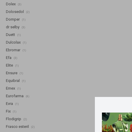
Dolex
(3)
Dolosedol
(2)
Domper
(1)
dr selby
(3)
Duett
(1)
Dulcolax
(1)
Ebromar
(1)
Efa
(3)
Elite
(1)
Ensure
(1)
Equibral
(1)
Ernex
(1)
Eurofarma
(6)
Evra
(1)
Fix
(1)
Flodigrip
(2)
Frasco esteril
(2)