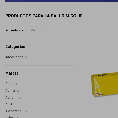
PRODUCTOS PARA LA SALUD MICOLIS
Filtrando por:
Micolis
Categorías
Infecciones
(1)
Marcas
Abies
(1)
Abrilar
(3)
Actron
(3)
Afolic
(1)
Aktivetape
(1)
Alikal