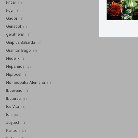
Frical
(1)
Fuyi
(1)
Gador
(1)
Genacol
(1)
geratherm
(2)
Ginplus Baliarda
(1)
Gramón Bagó
(7)
Hedelix
(1)
Hepamida
(2)
Hiprocel
(1)
Homeopatía Alemana
(16)
Ibuevanol
(1)
Ibupirac
(6)
Icu Vita
(5)
Ion
(5)
Joytech
(1)
Kalitron
(3)