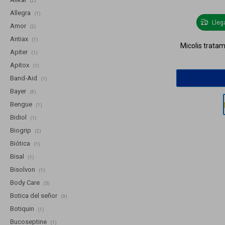
(2)
Allegra
(1)
Lle
Amor
(2)
Antiax
(1)
Micolis trata
Apiter
(1)
Apitox
(1)
Band-Aid
(1)
Bayer
(6)
Bengue
(1)
Bidiol
(1)
Biogrip
(2)
Biótica
(1)
Bisal
(1)
Bisolvon
(1)
Body Care
(5)
Botica del señor
(9)
Botiquin
(1)
Bucoseptine
(1)