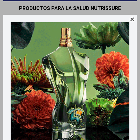
PRODUCTOS PARA LA SALUD NUTRISSURE

Recomendados
Filtrando por:
Nutrissure
Llega
MAÑANA
Llega
MAÑANA
Llega
MAÑANA
Llega
MAÑANA