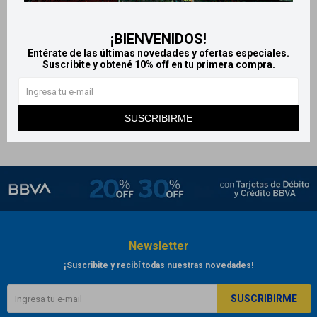
Nutrisure complemento en
Suplemento Nutrisure
polvo sabor vainilla 800g
Advance - 400G
¡BIENVENIDOS!
1.992
1.103
$
$
Entérate de las últimas novedades y ofertas especiales.
Suscribite y obtené 10% off en tu primera compra.
SUSCRIBIRME
Newsletter
¡Suscribite y recibí todas nuestras novedades!
SUSCRIBIRME