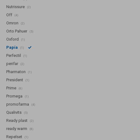
Nutrissure
(2)
Off
(4)
Omron
(2)
Orto Pahuer
(5)
Oxford
(1)
Papía
(1)
Perfectil
(1)
perifar
(2)
Pharmaton
(1)
President
(1)
Prime
(6)
Promega
(1)
promofarma
(4)
Qualivits
(5)
Ready plast
(2)
ready warm
(8)
Repelset
(1)