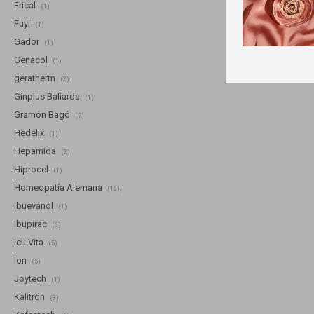
Frical
(1)
Fuyi
(1)
Gador
(1)
Genacol
(1)
geratherm
(2)
Ginplus Baliarda
(1)
Gramón Bagó
(7)
Hedelix
(1)
Hepamida
(2)
Hiprocel
(1)
Homeopatía Alemana
(16)
Ibuevanol
(1)
Ibupirac
(6)
Icu Vita
(5)
Ion
(5)
Joytech
(1)
Kalitron
(3)