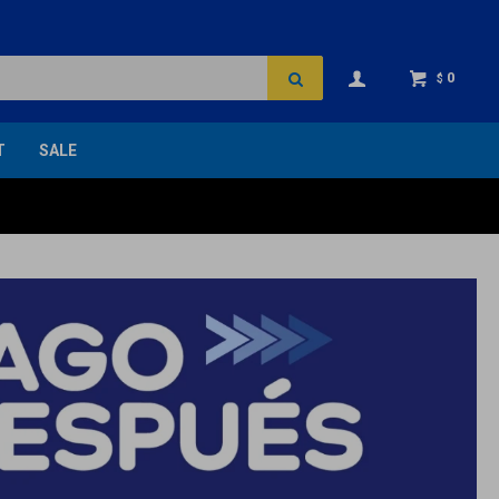
0
$
T
SALE