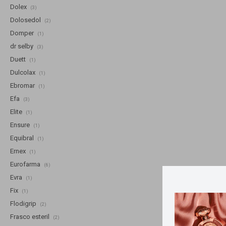
Dolex
(3)
Dolosedol
(2)
Domper
(1)
dr selby
(3)
Duett
(1)
Dulcolax
(1)
Ebromar
(1)
Efa
(3)
Elite
(1)
Ensure
(1)
Equibral
(1)
Ernex
(1)
Eurofarma
(6)
Evra
(1)
Fix
(1)
Flodigrip
(2)
Frasco esteril
(2)