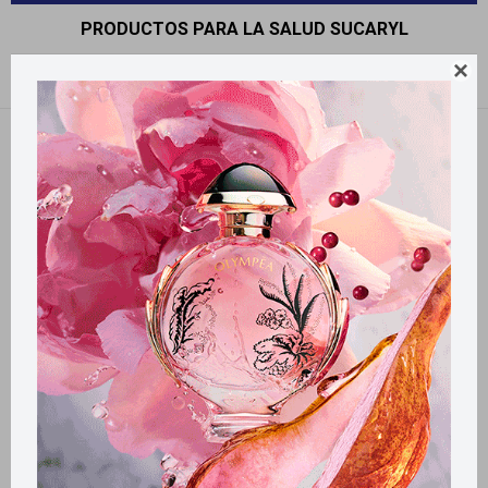
PRODUCTOS PARA LA SALUD SUCARYL

Recomendados
Filtrando por:
Sucaryl
Llega
MAÑANA
Llega
MAÑANA