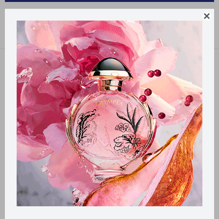
PRODUCTOS PARA LA SALUD SUTIL

Recomendados
Filtrando por:
Sutil
Llega
MAÑANA
Llega
MAÑANA