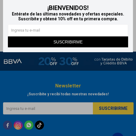
¡BIENVENIDOS!
Pañuelos descartables Papía
Entérate de las últimas novedades y ofertas especiales.
149
$
Suscribite y obtené 10% off en tu primera compra.
SUSCRIBIRME
Newsletter
¡Suscribite y recibí todas nuestras novedades!
SUSCRIBIRME


