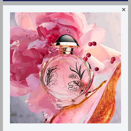
PRODUCTOS PARA LA SALUD TAPABOCAS

Recomendados
Filtrando por:
Tapabocas
Llega
HOY
Llega en
2 HS