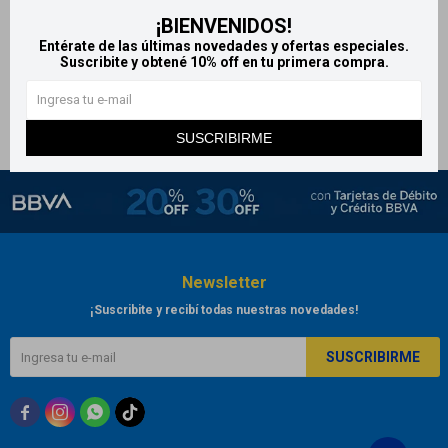
¡BIENVENIDOS!
Tapabocas x3
Entérate de las últimas novedades y ofertas especiales.
20
$
Suscribite y obtené 10% off en tu primera compra.
SUSCRIBIRME
Newsletter
¡Suscribite y recibí todas nuestras novedades!
SUSCRIBIRME


