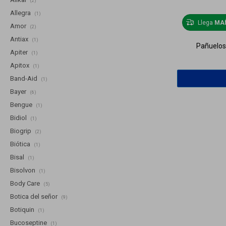
(2)
Allegra
(1)
Llega
MA
Amor
(2)
Antiax
(1)
Pañuelos
Apiter
(1)
Apitox
(1)
Band-Aid
(1)
Bayer
(6)
Bengue
(1)
Bidiol
(1)
Biogrip
(2)
Biótica
(1)
Bisal
(1)
Bisolvon
(1)
Body Care
(5)
Botica del señor
(9)
Botiquin
(1)
Bucoseptine
(1)