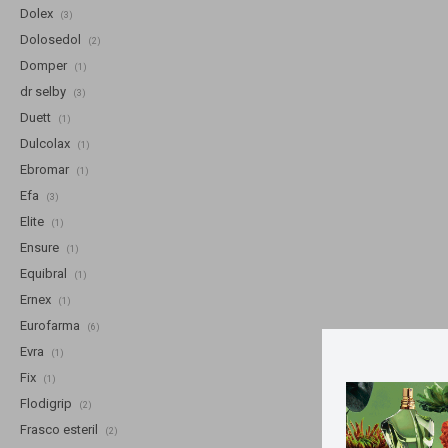
Dolex
(3)
Dolosedol
(2)
Domper
(1)
dr selby
(3)
Duett
(1)
Dulcolax
(1)
Ebromar
(1)
Efa
(3)
Elite
(1)
Ensure
(1)
Equibral
(1)
Ernex
(1)
Eurofarma
(6)
Evra
(1)
Fix
(1)
Flodigrip
(2)
Frasco esteril
(2)