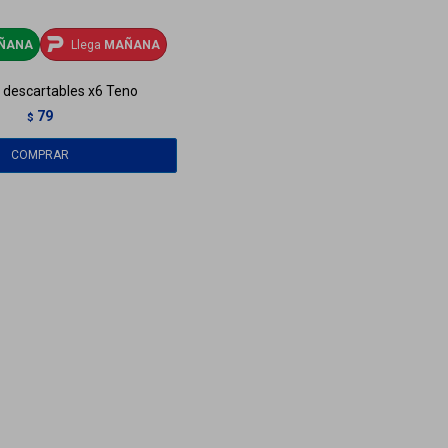
ÑANA
Llega
MAÑANA
 descartables x6 Teno
79
$