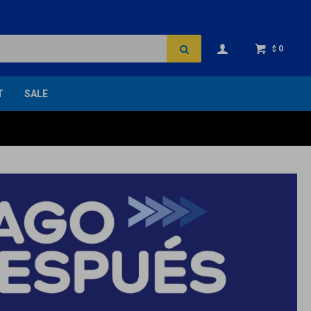
0
$
T
SALE