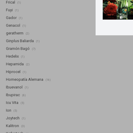
Frical
(1)
Fuyi
(1)
Gador
(1)
Genacol
(1)
geratherm
(2)
Ginplus Baliarda
(1)
Gramón Bagó
(7)
Hedelix
(1)
Hepamida
(2)
Hiprocel
(1)
Homeopatía Alemana
(16)
Ibuevanol
(1)
Ibupirac
(6)
Icu Vita
(5)
Ion
(5)
Joytech
(1)
Kalitron
(3)