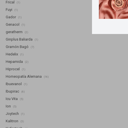
Frical
(1)
Fuyi
(1)
Gador
(1)
Genacol
(1)
geratherm
(2)
Ginplus Baliarda
(1)
Gramón Bagó
(7)
Hedelix
(1)
Hepamida
(2)
Hiprocel
(1)
Homeopatía Alemana
(16)
Ibuevanol
(1)
Ibupirac
(6)
Icu Vita
(5)
Ion
(5)
Joytech
(1)
Kalitron
(3)