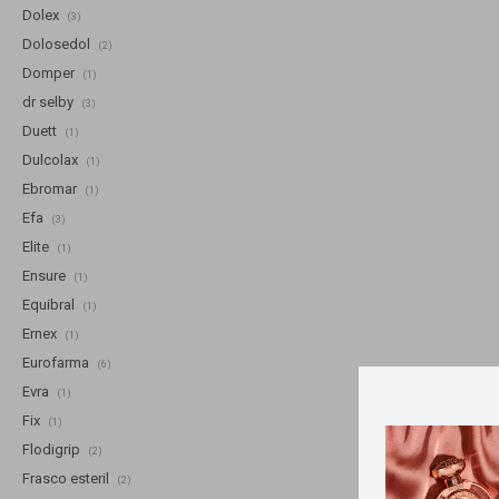
Dolex
(3)
Dolosedol
(2)
Domper
(1)
dr selby
(3)
Duett
(1)
Dulcolax
(1)
Ebromar
(1)
Efa
(3)
Elite
(1)
Ensure
(1)
Equibral
(1)
Ernex
(1)
Eurofarma
(6)
Evra
(1)
Fix
(1)
Flodigrip
(2)
Frasco esteril
(2)