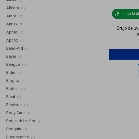
(2)
Allegra
(1)
Llega
MA
Amor
(2)
Antiax
(1)
Orujo de u
Apiter
(1)
V
Apitox
(1)
Band-Aid
(1)
Bayer
(6)
Bengue
(1)
Bidiol
(1)
Biogrip
(2)
Biótica
(1)
Bisal
(1)
Bisolvon
(1)
Body Care
(5)
Botica del señor
(9)
Botiquin
(1)
Bucoseptine
(1)