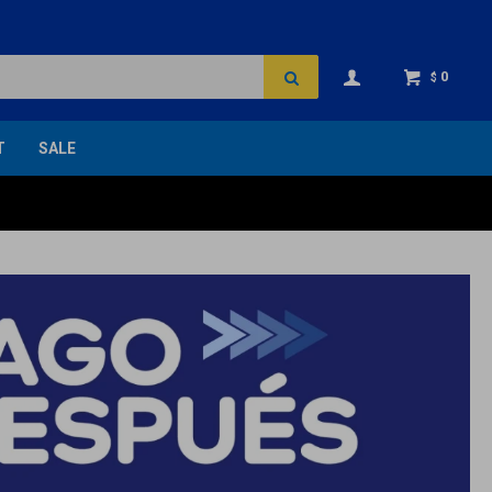
0
$
T
SALE