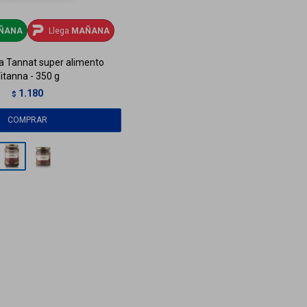
ÑANA
Llega
MAÑANA
va Tannat super alimento
itanna - 350 g
1.180
$