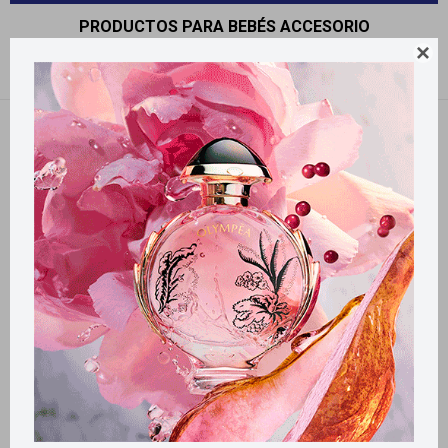
PRODUCTOS PARA BEBÉS ACCESORIO

Recomendados
Quitar filtros
Filtrando por:
Bebés
Accesorio
Llega
HOY
Llega en
2 HS