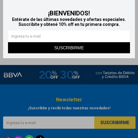
Sebamed gel de baño y
¡BIENVENIDOS!
shampoo con pantenol 200
Entérate de las últimas novedades y ofertas especiales.
ml
Suscribite y obtené 10% off en tu primera compra.
821
$
864
$
SUSCRIBIRME
Newsletter
¡Suscribite y recibí todas nuestras novedades!
SUSCRIBIRME