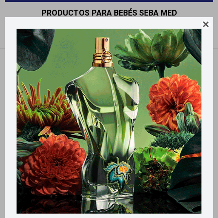
PRODUCTOS PARA BEBÉS SEBA MED

Recomendados
Quitar filtros
Filtrando por:
Bebés
Seba Med
Llega
HOY
Llega
HOY