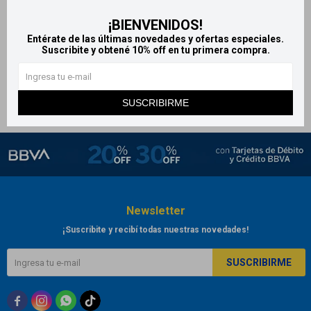
Dermur crema anti estrías
¡BIENVENIDOS!
150 ml
Entérate de las últimas novedades y ofertas especiales.
1.534
Suscribite y obtené 10% off en tu primera compra.
$
SUSCRIBIRME
Newsletter
¡Suscribite y recibí todas nuestras novedades!
SUSCRIBIRME


