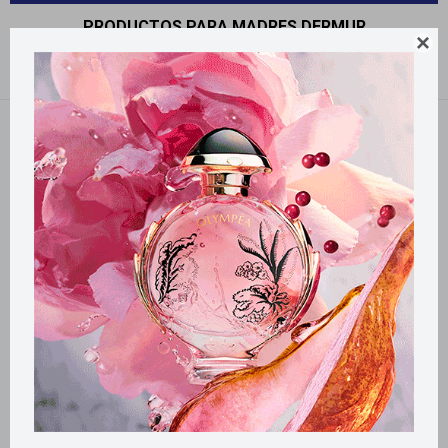
PRODUCTOS PARA MADRES DERMUR

Recomendados
Quitar filtros
Filtrando por:
Madres
Dermur
Llega
HOY
Llega en
2 HS