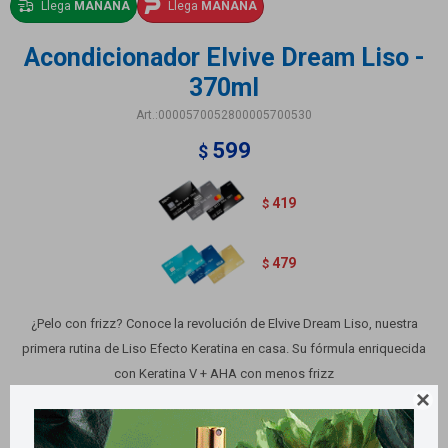
Llega
MAÑANA
Llega
MAÑANA
Acondicionador Elvive Dream Liso -
370ml
0000570052800005700530
599
$
419
$
479
$
¿Pelo con frizz? Conoce la revolución de Elvive Dream Liso, nuestra
primera rutina de Liso Efecto Keratina en casa. Su fórmula enriquecida
con Keratina V + AHA con menos frizz

Variantes: