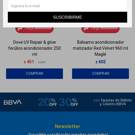
SUSCRIBIRME
Llega
MAÑANA
Llega
MAÑANA
Llega
MAÑANA
Llega
MAÑANA
Dove UV Repair & glow
Bálsamo acondicionador
ferúlico acondicionador 250
matizador Red Velvet 960 ml
ml
Maglé
451
602
$
564
$
$
Newsletter
¡Suscribite y recibí todas nuestras novedades!