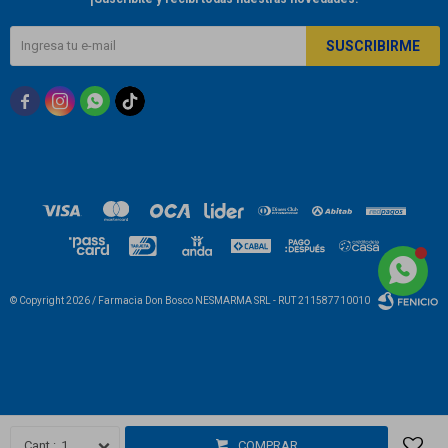
SUSCRIBIRME



© Copyright 2026 / Farmacia Don Bosco NESMARMA SRL - RUT 211587710010
Fenicio
1
COMPRAR