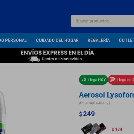
DO PERSONAL
CUIDADO DEL HOGAR
REGALERÍA
OUTLE
Llega
HOY
Llega en
2
Aerosol Lysoform
404016404021
249
$
174
$