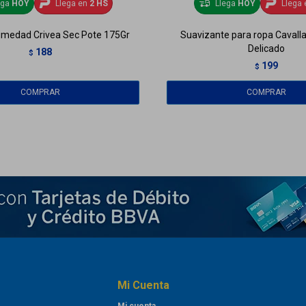
ega
HOY
Llega en
2 HS
Llega
HOY
Llega 
medad Crivea Sec Pote 175Gr
Suavizante para ropa Cavallaro
Delicado
188
$
199
$
Mi Cuenta