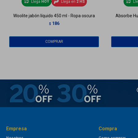
Llega
HOY
Llega en
2 HS
Ll
Woolite jabón líquido 450 ml - Ropa oscura
Absorbe Hu
186
$
Empresa
Compra