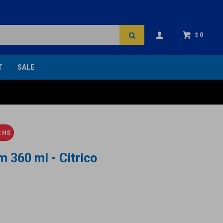
0
$
T
SALE
 HS
 360 ml - Citrico