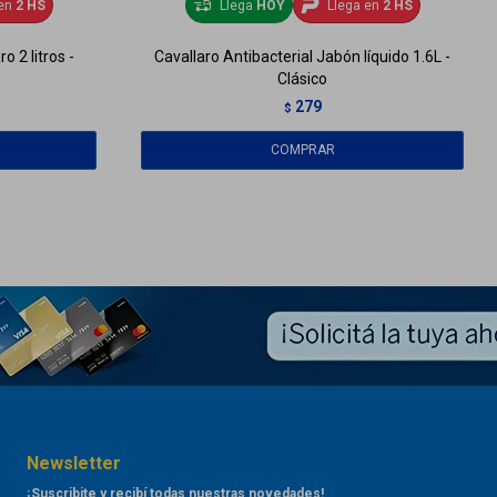
en
2 HS
Llega
HOY
Llega en
2 HS
 2 litros -
Cavallaro Antibacterial Jabón líquido 1.6L -
Clásico
279
$
Newsletter
¡Suscribite y recibí todas nuestras novedades!