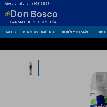
Atención al cliente 098152355
SALUD
DERMOCOSMÉTICA
BEBÉS Y MAMÁS
CUIDA