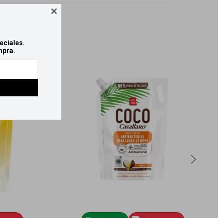

eciales.
mpra.