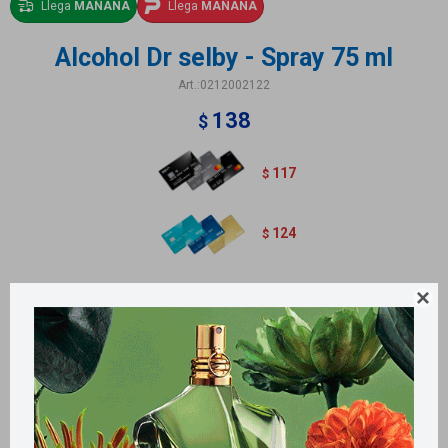
Llega
MAÑANA
Llega
MAÑANA
Alcohol Dr selby - Spray 75 ml
0212002122
138
$
117
$
124
$
Alcohol con glicerina.

Métodos y costos de envío
Retiros gratuitos en tiendas