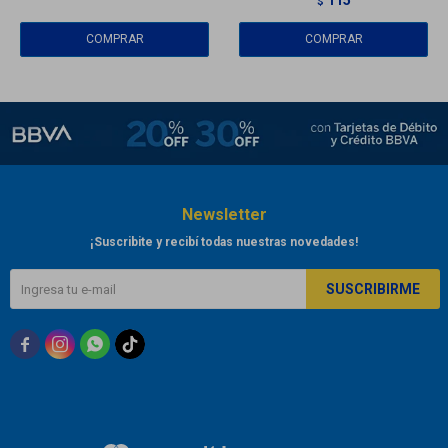
115
$
Newsletter
¡Suscribite y recibí todas nuestras novedades!
SUSCRIBIRME


