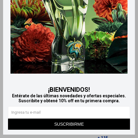
Productos que te pueden interesar
¡BIENVENIDOS!
Entérate de las últimas novedades y ofertas especiales.
Llega
MAÑANA
Llega
MAÑANA
Suscribite y obtené 10% off en tu primera compra.
Llega
MAÑANA
Llega
MAÑANA
SUSCRIBIRME
Dolex - 500 mg x8
Paracetamol Szabo 500 Mg
10 Comprimidos
115
$