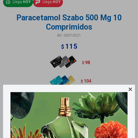
Llega
HOY
Llega
HOY
Paracetamol Szabo 500 Mg 10
Comprimidos
00010021
115
$
98
$
104
$

Métodos y costos de envío
Retiros gratuitos en tiendas