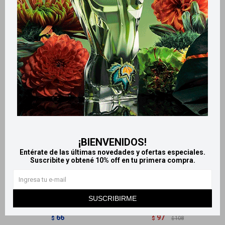
Productos que te pueden interesar
¡BIENVENIDOS!
Entérate de las últimas novedades y ofertas especiales.
Llega
HOY
Llega
HOY
Suscribite y obtené 10% off en tu primera compra.
Llega
HOY
Llega
HOY
Dolosedol C paracetamol + Vit
ACF 500mg paracetamol 8
SUSCRIBIRME
C sobre
Comprimidos
66
97
$
$
108
$