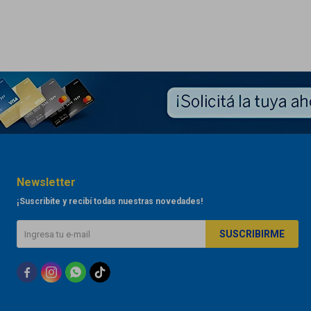
Newsletter
¡Suscribite y recibí todas nuestras novedades!
SUSCRIBIRME


