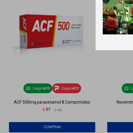
Llega
HOY
Llega
HOY
L
ACF 500mg paracetamol 8 Comprimidos
Novemina
97
$
108
$