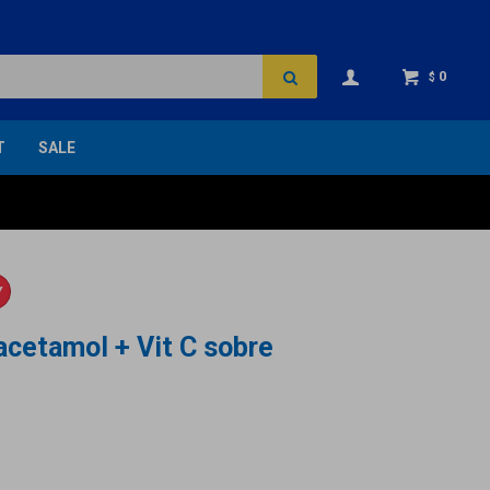
0
$
T
SALE
Y
acetamol + Vit C sobre