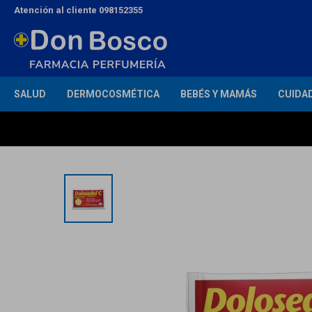
Atención al cliente 098152355
SALUD
DERMOCOSMÉTICA
BEBÉS Y MAMÁS
CUIDA