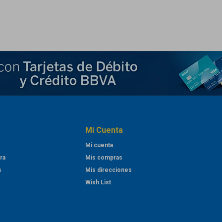
Mi Cuenta
Mi cuenta
ra
Mis compras
s
Mis direcciones
Wish List