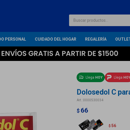
DO PERSONAL
CUIDADO DEL HOGAR
REGALERÍA
OUTLE
Llega
HOY
Llega
HO
Dolosedol C par
0000530034
66
$
56
$