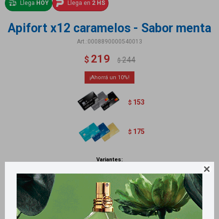
Llega
HOY
Llega en
2 HS
Apifort x12 caramelos - Sabor menta
0008890000540013
219
$
244
$
10
153
$
175
$
Variantes:

Métodos y costos de envío