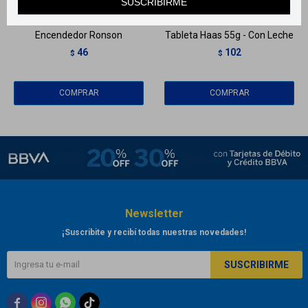
SUSCRIBIRME
Llega en
2 HS
Llega en
2 HS
Encendedor Ronson
Tableta Haas 55g - Con Leche
46
102
$
$
Newsletter
¡Suscribite y recibí todas nuestras novedades!
SUSCRIBIRME


