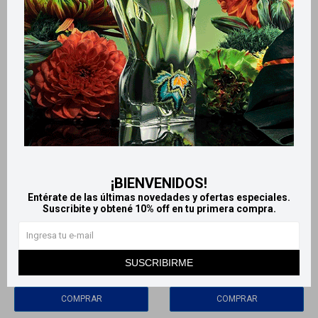
Llega
HOY
Llega
HOY
Llega
HOY
Llega
HOY
¡BIENVENIDOS!
Entérate de las últimas novedades y ofertas especiales.
Suscribite y obtené 10% off en tu primera compra.
Old Spice Desodorante en
Aqua di Mare desodorante -
Aerosol - Pure Sport
N° 2
215
222
$
$
SUSCRIBIRME