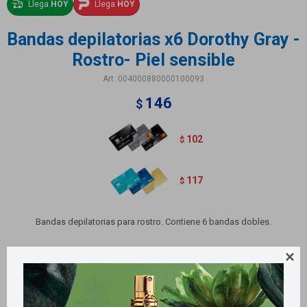
Llega
HOY
Llega
HOY
Bandas depilatorias x6 Dorothy Gray -
Rostro- Piel sensible
004000880000100093
146
$
102
$
117
$
Bandas depilatorias para rostro. Contiene 6 bandas dobles.
Variantes:
