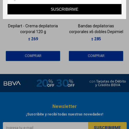
Llega
HOY
Llega
HOY
SUSCRIBIRME
Llega
HOY
Llega
HOY
Depilart - Crema depilatoria
Bandas depilatorias
corporal 120 g
corporales x6 dobles Depimiel
269
285
$
$
Newsletter
¡Suscribite y recibí todas nuestras novedades!
SUSCRIBIRME