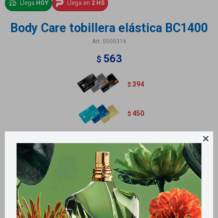
Llega
HOY
Llega en
2 HS
Body Care tobillera elástica BC1400
0000316
563
$
394
$
450
$

Métodos y costos de envío
Retiros gratuitos en tiendas
Productos que te pueden interesar