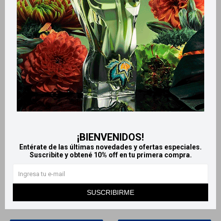
¡BIENVENIDOS!
Llega
HOY
Llega
HOY
Entérate de las últimas novedades y ofertas especiales.
Llega en
2 HS
Llega en
2 HS
Suscribite y obtené 10% off en tu primera compra.
Equibral x30 comprimidos
Buscapina Duo gotas 20ml
548
551
$
609
$
612
$
$
SUSCRIBIRME