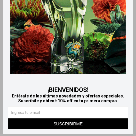
Productos que te pueden interesar
¡BIENVENIDOS!
Llega
EL LUNES
Llega
EL LUNES
Entérate de las últimas novedades y ofertas especiales.
Suscribite y obtené 10% off en tu primera compra.
Llega
EL LUNES
Llega
EL LUNES
Dolex 500 x50 comprimidos
Nodo 100mg 12 Comprimidos
SUSCRIBIRME
459
460
$
510
$
485
$
$