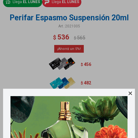
Llega
EL LUNES
Llega
EL LUNES
Perifar Espasmo Suspensión 20ml
2021005
536
$
565
$
5
456
$
482
$

Métodos y costos de envío
Retiros gratuitos en tiendas