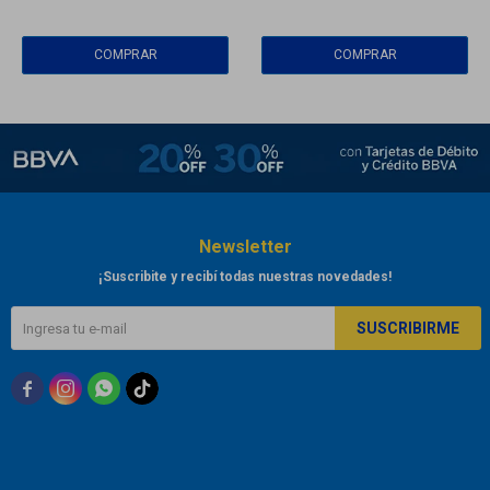
Newsletter
¡Suscribite y recibí todas nuestras novedades!
SUSCRIBIRME


