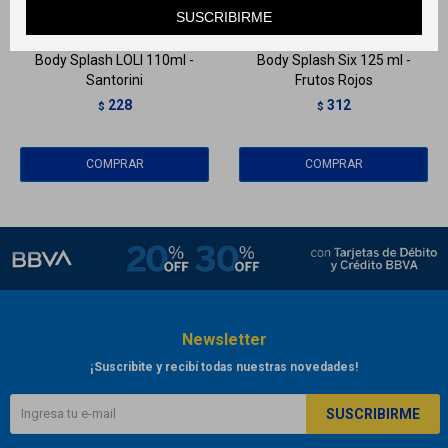
Llega en
2 HS
Llega en
2 HS
SUSCRIBIRME
Body Splash LOLI 110ml -
Body Splash Six 125 ml -
Santorini
Frutos Rojos
228
312
$
$
Newsletter
¡Suscribite y recibí todas nuestras novedades!
SUSCRIBIRME