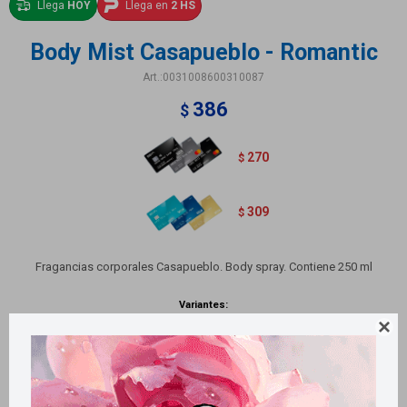
Llega
HOY
Llega en
2 HS
Body Mist Casapueblo - Romantic
0031008600310087
386
$
270
$
309
$
Fragancias corporales Casapueblo. Body spray. Contiene 250 ml
Variantes:
