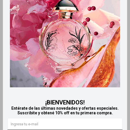
Métodos y costos de envío
Retiros gratuitos en tiendas
Productos que te pueden interesar
¡BIENVENIDOS!
Entérate de las últimas novedades y ofertas especiales.
Suscribite y obtené 10% off en tu primera compra.
Llega
HOY
Llega
HOY