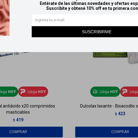
Entérate de las últimas novedades y ofertas esp
Suscribite y obtené 10% off en tu primera co
SUSCRIBIRME
lega
HOY
Llega
HOY
Llega
HOY
Lleg
tal antiácido x20 comprimidos
Dulcolax laxante - Bisacodilo
masticables
423
$
419
$