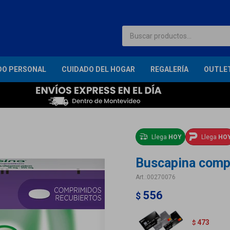
DO PERSONAL
CUIDADO DEL HOGAR
REGALERÍA
OUTLE
Llega
HOY
Llega
HO
Buscapina comp
00270076
556
$
473
$