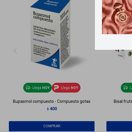
Llega
HOY
Llega
HOY
L
Bupasmol compuesto - Compuesto gotas
Bisal fru
400
$