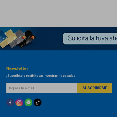
Newsletter
¡Suscribite y recibí todas nuestras novedades!
SUSCRIBIRME


