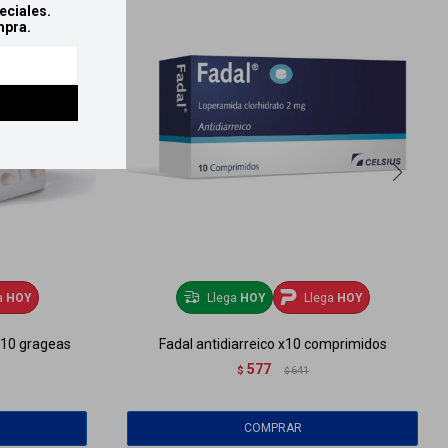
eciales.
mpra.
a
HOY
Llega
HOY
Llega
HOY
 x10 grageas
Fadal antidiarreico x10 comprimidos
577
$
641
$