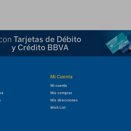
Mi Cuenta
Mi cuenta
ra
Mis compras
s
Mis direcciones
Wish List