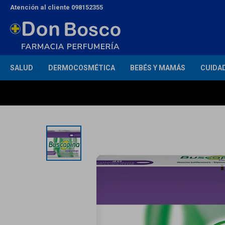
Atención al cliente 098152355
SALUD
DERMOCOSMÉTICA
BEBÉS Y MAMÁS
CUIDA