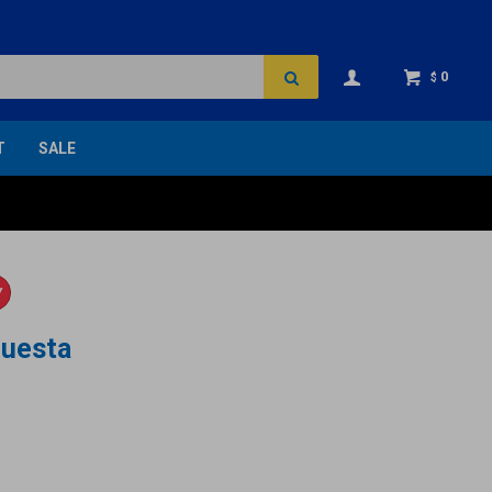
0
$
T
SALE
Y
uesta