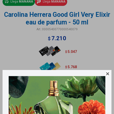
Llega
MAÑANA
Llega
MAÑANA
Carolina Herrera Good Girl Very Elixir
eau de parfum - 50 ml
00005400770000540079
7.210
$
5.047
$
5.768
$

Métodos y costos de envío
Retiros gratuitos en tiendas