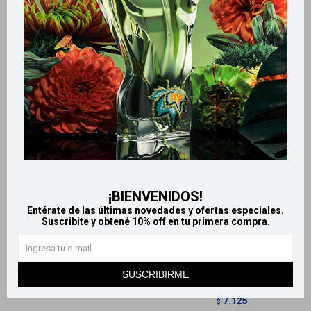
Productos que te pueden interesar
¡BIENVENIDOS!
Entérate de las últimas novedades y ofertas especiales.
Llega
MAÑANA
Llega
MAÑANA
Suscribite y obtené 10% off en tu primera compra.
Llega
MAÑANA
Llega
MAÑANA
Moschino Toy 2 edp - 100 ml
La Vie est Belle eau de
SUSCRIBIRME
parfum 50 ml
7.020
$
7.125
$