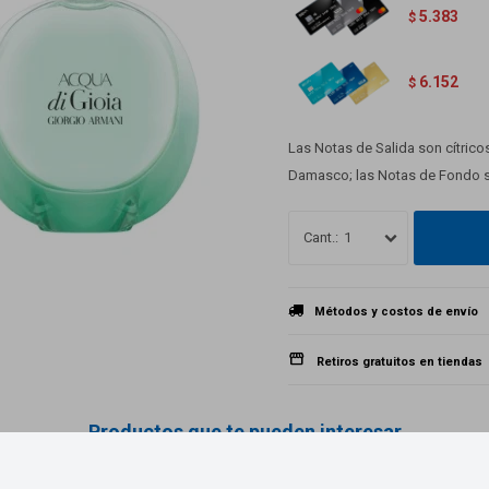
5.383
$
6.152
$
Las Notas de Salida son cítrico
Damasco; las Notas de Fondo s
1
Métodos y costos de envío
Retiros gratuitos en tiendas
Productos que te pueden interesar