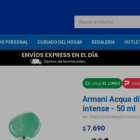
DO PERSONAL
CUIDADO DEL HOGAR
REGALERÍA
OUTLE
Llega
EL LUNES
Lle
Armani Acqua di
intense - 50 ml
00001050004900001050005
7.690
$