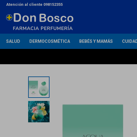
Atención al cliente 098152355
SALUD
DERMOCOSMÉTICA
BEBÉS Y MAMÁS
CUIDA