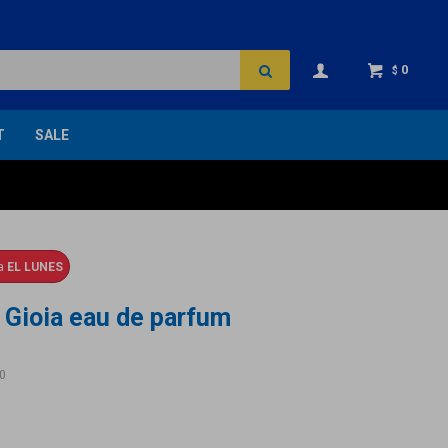
0
$
T
SALE
ga
EL LUNES
 Gioia eau de parfum
0