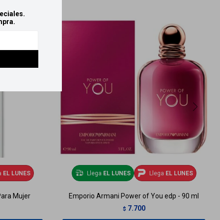
eciales.
mpra.
a
EL LUNES
Llega
EL LUNES
Llega
EL LUNES
Para Mujer
Emporio Armani Power of You edp - 90 ml
7.700
$