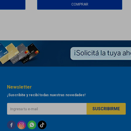
Newsletter
¡Suscribite y recibí todas nuestras novedades!
SUSCRIBIRME


