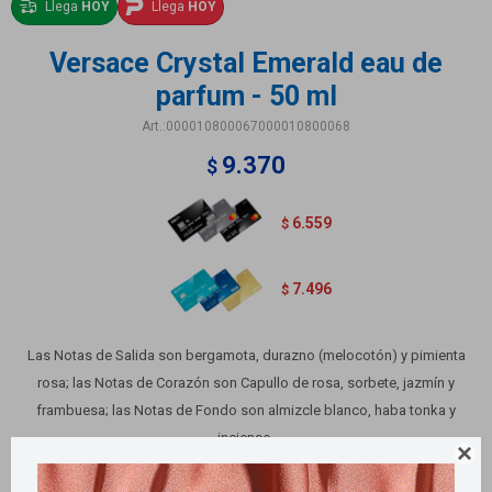
Llega
HOY
Llega
HOY
Versace Crystal Emerald eau de
parfum - 50 ml
000010800067000010800068
9.370
$
6.559
$
7.496
$
Las Notas de Salida son bergamota, durazno (melocotón) y pimienta
rosa; las Notas de Corazón son Capullo de rosa, sorbete, jazmín y
frambuesa; las Notas de Fondo son almizcle blanco, haba tonka y
incienso.

Variantes: