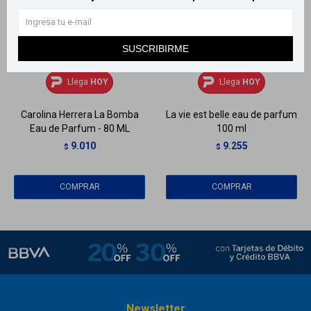
SUSCRIBIRME
Llega
HOY
Llega
HOY
Llega
HOY
Llega
HOY
Carolina Herrera La Bomba
La vie est belle eau de parfum
Eau de Parfum - 80 ML
100 ml
9.010
9.255
$
$
Newsletter