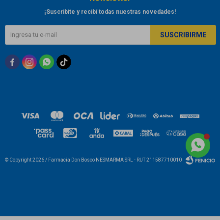
¡Suscribite y recibí todas nuestras novedades!
SUSCRIBIRME



© Copyright 2026 / Farmacia Don Bosco NESMARMA SRL - RUT 211587710010