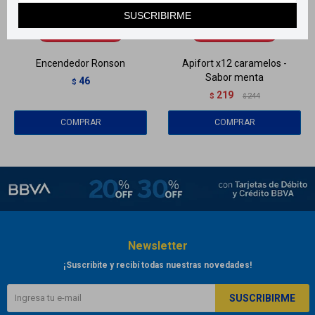
Llega
EL LUNES
Llega
EL LUNES
SUSCRIBIRME
Llega
EL LUNES
Llega
EL LUNES
Encendedor Ronson
Apifort x12 caramelos -
Sabor menta
46
$
219
$
244
$
Newsletter
¡Suscribite y recibí todas nuestras novedades!
SUSCRIBIRME