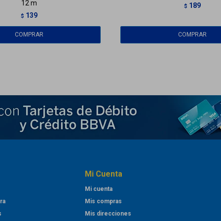
12 m
189
$
139
$
Mi Cuenta
Mi cuenta
ra
Mis compras
s
Mis direcciones