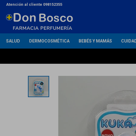
Atención al cliente 098152355
SALUD
DERMOCOSMÉTICA
BEBÉS Y MAMÁS
CUIDA