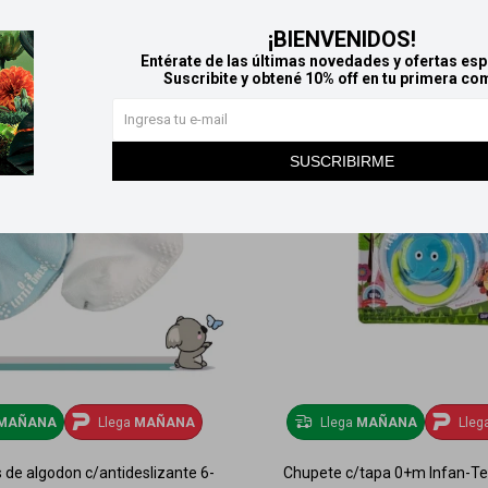
¡BIENVENIDOS!
Entérate de las últimas novedades y ofertas esp
Suscribite y obtené 10% off en tu primera co
SUSCRIBIRME
MAÑANA
Llega
MAÑANA
Llega
MAÑANA
Lleg
de algodon c/antideslizante 6-
Chupete c/tapa 0+m Infan-Tec