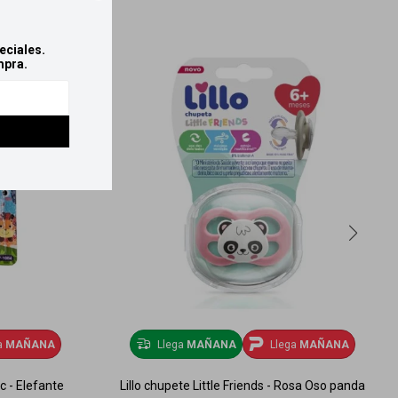
eciales.
mpra.
a
MAÑANA
Llega
MAÑANA
Llega
MAÑANA
 - Elefante
Lillo chupete Little Friends - Rosa Oso panda