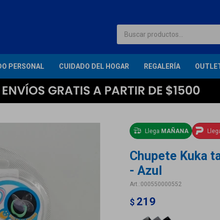
DO PERSONAL
CUIDADO DEL HOGAR
REGALERÍA
OUTLE
Llega
MAÑANA
Lle
Chupete Kuka tal
- Azul
000550000552
219
$