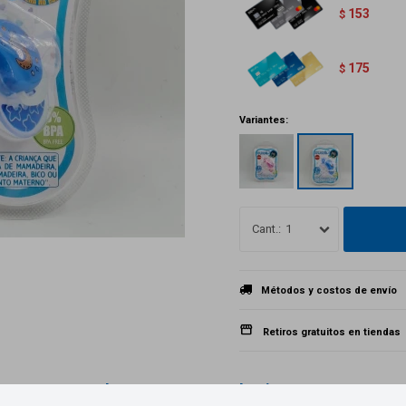
153
$
175
$
Variantes:
1
Métodos y costos de envío
Retiros gratuitos en tiendas
Productos que te pueden interesar