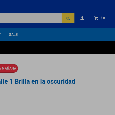
0
$
T
SALE
ga
MAÑANA
le 1 Brilla en la oscuridad