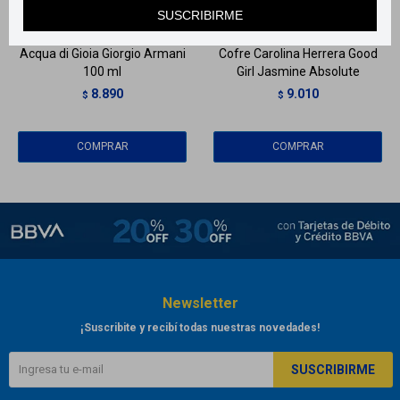
Llega en
2 HS
Llega en
2 HS
SUSCRIBIRME
Acqua di Gioia Giorgio Armani
Cofre Carolina Herrera Good
100 ml
Girl Jasmine Absolute
8.890
9.010
$
$
Newsletter
¡Suscribite y recibí todas nuestras novedades!
SUSCRIBIRME