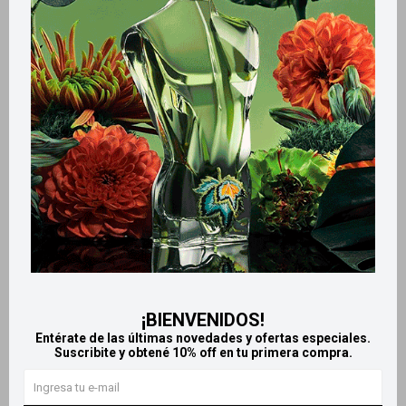
Métodos y costos de envío
Retiros gratuitos en tiendas
Productos que te pueden interesar
¡BIENVENIDOS!
Entérate de las últimas novedades y ofertas especiales.
Suscribite y obtené 10% off en tu primera compra.
Llega
HOY
Llega
HOY