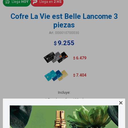
Llega
HOY
Llega en
2 HS
Cofre La Vie est Belle Lancome 3
piezas
000010700030
9.255
$
6.479
$
7.404
$
Incluye:
1 Eau de parfum 100 ml

1 Body Lotion 50 ml
1 Máscara de pestañas volume