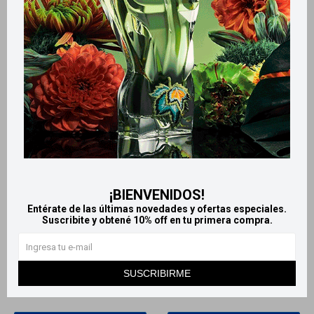
¡BIENVENIDOS!
Llega
HOY
Llega
HOY
Entérate de las últimas novedades y ofertas especiales.
Llega
HOY
Llega
HOY
Suscribite y obtené 10% off en tu primera compra.
Fixodent adhesivo en crema
Crema adhesiva para prótesis
para prótesis - 21g
dental Corega - 20 g Sin sabor
SUSCRIBIRME
219
291
$
$