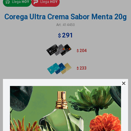
Llega
HOY
Llega
HOY
Corega Ultra Crema Sabor Menta 20g
414450
291
$
204
$
233
$

Métodos y costos de envío
Retiros gratuitos en tiendas
Productos que te pueden interesar