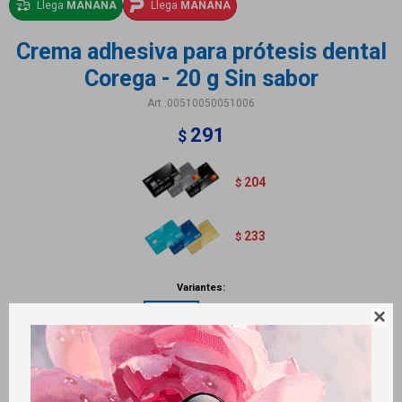
Llega
MAÑANA
Llega
MAÑANA
Crema adhesiva para prótesis dental
Corega - 20 g Sin sabor
00510050051006
291
$
204
$
233
$
Variantes:

Métodos y costos de envío