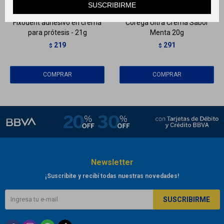
SUSCRIBIRME
Fixodent adhesivo en crema
Corega Ultra Crema Sabor
para prótesis - 21g
Menta 20g
219
291
$
$
Newsletter
¡Suscribite y recibí todas nuestras novedades!
SUSCRIBIRME