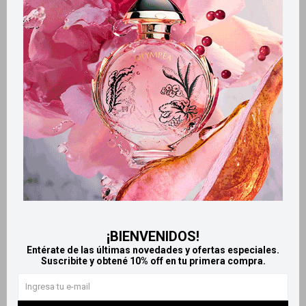
Retiros gratuitos en tiendas
Productos que te pueden interesar
¡BIENVENIDOS!
Entérate de las últimas novedades y ofertas especiales.
Suscribite y obtené 10% off en tu primera compra.
Llega
MAÑANA
Llega
MAÑANA
Llega
MAÑANA
Llega
MAÑANA