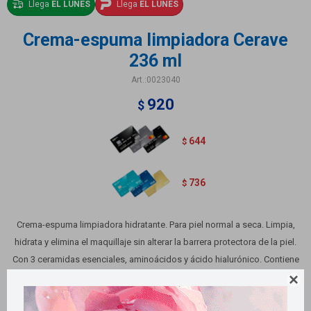
Llega
EL LUNES
Llega
EL LUNES
Crema-espuma limpiadora Cerave
236 ml
0023040
920
$
644
$
736
$
Crema-espuma limpiadora hidratante. Para piel normal a seca. Limpia,
hidrata y elimina el maquillaje sin alterar la barrera protectora de la piel.
Con 3 ceramidas esenciales, aminoácidos y ácido hialurónico. Contiene
236 ml
