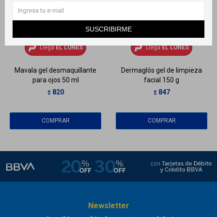
SUSCRIBIRME
Llega
EL LUNES
Llega
EL LUNES
Llega
EL LUNES
Llega
EL LUNES
Mavala gel desmaquillante
Dermaglós gel de limpieza
para ojos 50 ml
facial 150 g
820
847
$
$
Newsletter