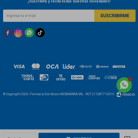
¡Suscribite y recibí todas nuestras novedades!
SUSCRIBIRME



© Copyright 2026 / Farmacia Don Bosco NESMARMA SRL - RUT 211587710010
Fenicio