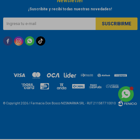
Newsletter
¡Suscribite y recibí todas nuestras novedades!
SUSCRIBIRME



© Copyright 2026 / Farmacia Don Bosco NESMARMA SRL - RUT 211587710010