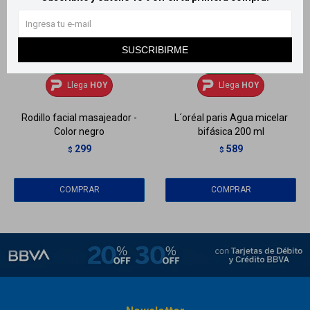
SUSCRIBIRME
Llega
HOY
Llega
HOY
Llega
HOY
Llega
HOY
Rodillo facial masajeador -
L´oréal paris Agua micelar
Color negro
bifásica 200 ml
299
589
$
$