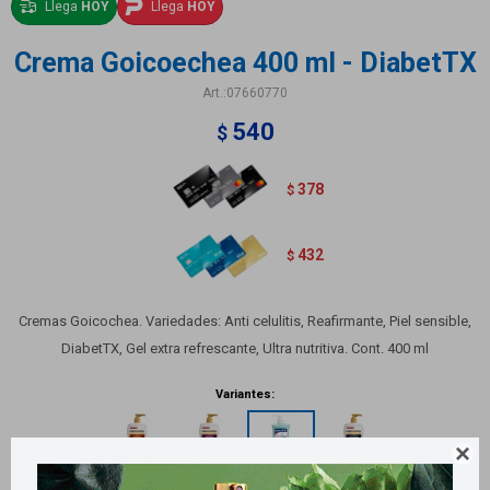
Llega
HOY
Llega
HOY
Crema Goicoechea 400 ml - DiabetTX
07660770
540
$
378
$
432
$
Cremas Goicochea. Variedades: Anti celulitis, Reafirmante, Piel sensible,
DiabetTX, Gel extra refrescante, Ultra nutritiva. Cont. 400 ml
Variantes:
