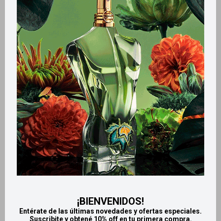
Métodos y costos de envío
Retiros gratuitos en tiendas
CARACTERÍSTICAS
Zona de aplicación
Cuerpo
Productos que te pueden interesar
¡BIENVENIDOS!
Entérate de las últimas novedades y ofertas especiales.
Suscribite y obtené 10% off en tu primera compra.