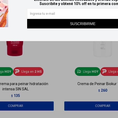
Suscribite y obtené 10% off en tu primera co
SUSCRIBIRME
ega
HOY
Llega en
2 HS
Llega
HOY
Llega 
crema para peinar hidratación
Crema de Peinar Biokur
intensa SIN SAL
260
$
135
$