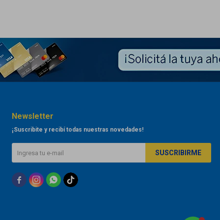
Newsletter
¡Suscribite y recibí todas nuestras novedades!
SUSCRIBIRME


