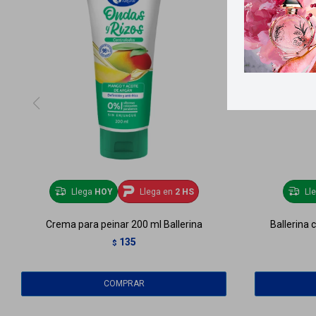
Llega
HOY
Llega en
2 HS
Ll
Crema para peinar 200 ml Ballerina
Ballerina 
135
$