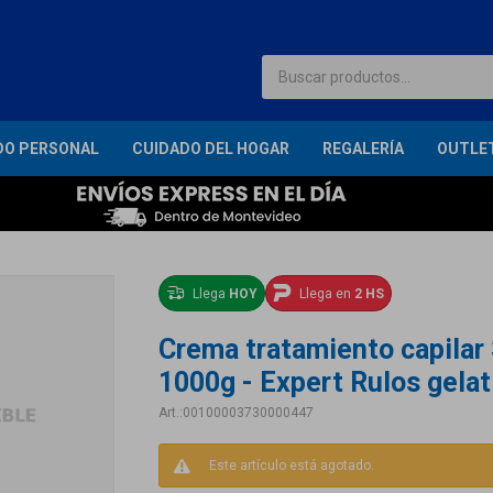
DO PERSONAL
CUIDADO DEL HOGAR
REGALERÍA
OUTLE
Llega
HOY
Llega en
2 HS
Crema tratamiento capilar
1000g - Expert Rulos gelat
00100003730000447
Este artículo está agotado.