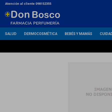
Atención al cliente 098152355
SALUD
DERMOCOSMÉTICA
BEBÉS Y MAMÁS
CUIDA