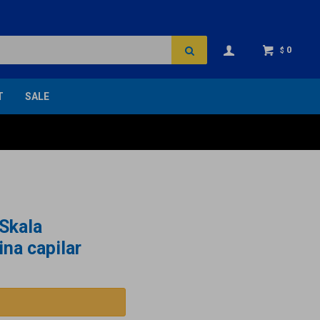
0
$
T
SALE
 Skala
ina capilar