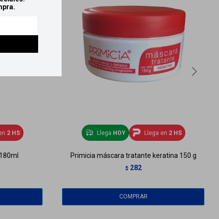
mpra.
en
2 HS
Llega
HOY
Llega en
2 HS
 180ml
Primicia máscara tratante keratina 150 g
282
$