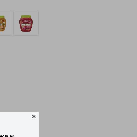

eciales.