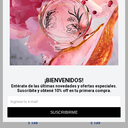
Productos que te pueden interesar
¡BIENVENIDOS!
Entérate de las últimas novedades y ofertas especiales.
Llega
HOY
Llega
HOY
Suscribite y obtené 10% off en tu primera compra.
Llega
HOY
Llega
HOY
Crema para peinar 200 ml
Ballerina crema para peinar
SUSCRIBIRME
Ballerina
hidratación intensa SIN SAL
135
135
$
$