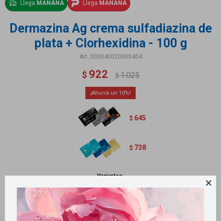
Llega
MAÑANA
Llega
MAÑANA
Dermazina Ag crema sulfadiazina de
plata + Clorhexidina - 100 g
000040020000404
922
$
1.025
$
10
645
$
738
$
Variantes:
