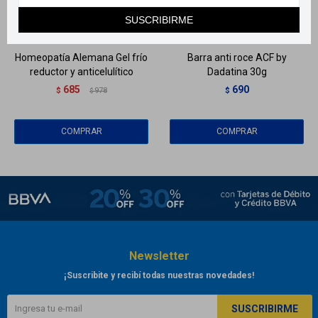
Llega
MAÑANA
Llega
MAÑANA
SUSCRIBIRME
Llega
MAÑANA
Llega
MAÑANA
Homeopatía Alemana Gel frío
Barra anti roce ACF by
reductor y anticelulítico
Dadatina 30g
685
690
$
978
$
$
Newsletter
¡Suscribite y recibí todas nuestras novedades!
SUSCRIBIRME