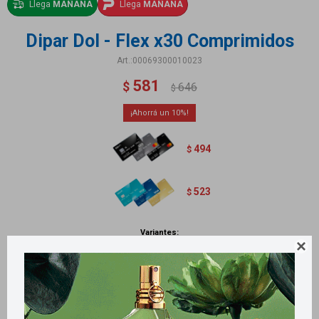
Llega
MAÑANA
Llega
MAÑANA
Dipar Dol - Flex x30 Comprimidos
00069300010023
581
$
646
$
10
494
$
523
$
Variantes:

Métodos y costos de envío