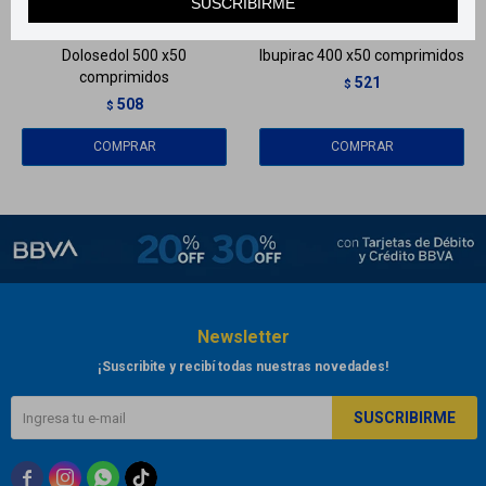
SUSCRIBIRME
Llega
MAÑANA
Llega
MAÑANA
Dolosedol 500 x50
Ibupirac 400 x50 comprimidos
comprimidos
521
$
508
$
Newsletter
¡Suscribite y recibí todas nuestras novedades!
SUSCRIBIRME


