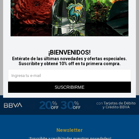
Llega
MAÑANA
Llega
MAÑANA
Llega
MAÑANA
Llega
MAÑANA
L´oréal paris Agua micelar
Garnier cr facial toque seco -
bifásica 200 ml
Salicílico antiimperfecciones
¡BIENVENIDOS!
589
599
$
$
Entérate de las últimas novedades y ofertas especiales.
Suscribite y obtené 10% off en tu primera compra.
SUSCRIBIRME
Newsletter
¡Suscribite y recibí todas nuestras novedades!