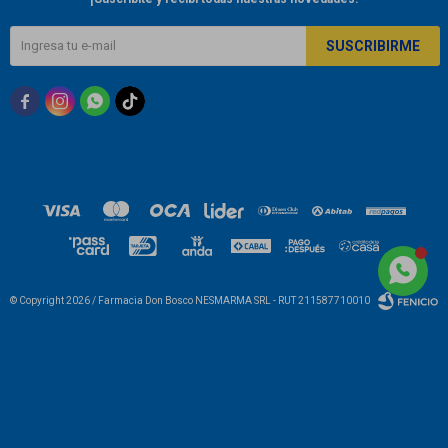
SUSCRIBIRME



© Copyright 2026 / Farmacia Don Bosco NESMARMA SRL - RUT 211587710010
Fenicio