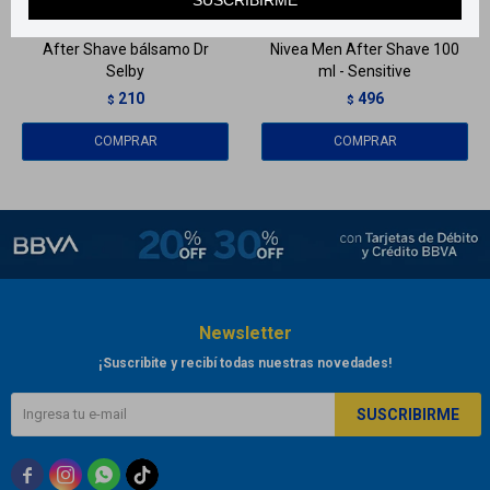
After Shave bálsamo Dr
Nivea Men After Shave 100
Selby
ml - Sensitive
210
496
$
$
Newsletter
¡Suscribite y recibí todas nuestras novedades!
SUSCRIBIRME


