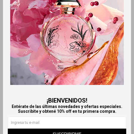
Retiros gratuitos en tiendas
Productos que te pueden interesar
¡BIENVENIDOS!
Entérate de las últimas novedades y ofertas especiales.
Suscribite y obtené 10% off en tu primera compra.
Llega
MAÑANA
Llega
MAÑANA
Llega
MAÑANA
Llega
MAÑANA
SUSCRIBIRME