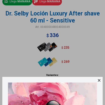
Llega
MAÑANA
Llega
MAÑANA
Dr. Selby Loción Luxury After shave
60 ml - Sensitive
004000048004000049
336
$
235
$
269
$
Variantes:

Métodos y costos de envío