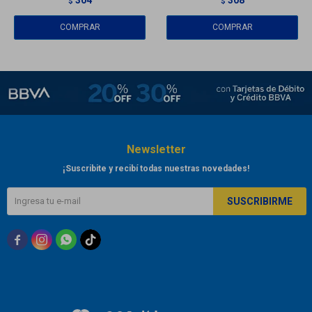
$
$
Newsletter
¡Suscribite y recibí todas nuestras novedades!
SUSCRIBIRME


