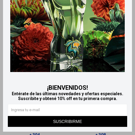
Productos que te pueden interesar
¡BIENVENIDOS!
Entérate de las últimas novedades y ofertas especiales.
Llega
HOY
Llega
HOY
Suscribite y obtené 10% off en tu primera compra.
Llega en
2 HS
Llega en
2 HS
SUSCRIBIRME
Colgate Total enjuague bucal
Enjuague bucal Bio dent -
250 ml - Clean Mint
Cuidado diario Menta
304
308