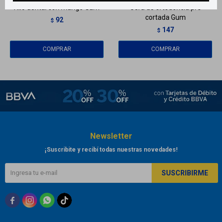
Hilo dental con mango Gum
Cera de ortodoncia pre
cortada Gum
92
$
147
$
Newsletter
¡Suscribite y recibí todas nuestras novedades!
SUSCRIBIRME


