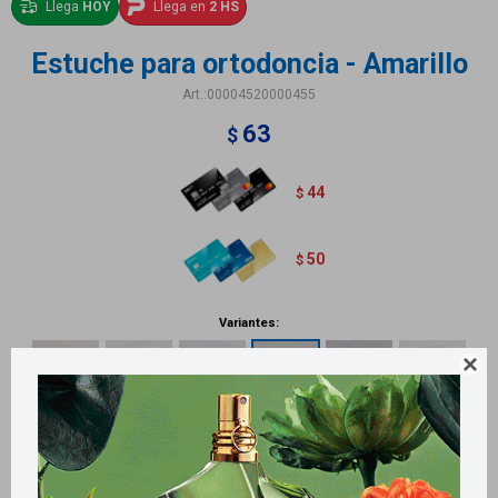
Llega
HOY
Llega en
2 HS
Estuche para ortodoncia - Amarillo
00004520000455
63
$
44
$
50
$
Variantes:

Métodos y costos de envío