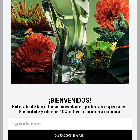
Retiros gratuitos en tiendas
Productos que te pueden interesar
¡BIENVENIDOS!
Entérate de las últimas novedades y ofertas especiales.
Suscribite y obtené 10% off en tu primera compra.
Llega
HOY
Llega
HOY
Llega en
2 HS
Llega en
2 HS
SUSCRIBIRME