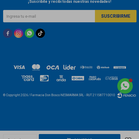
¡Suscribite y recibí todas nuestras novedades!
SUSCRIBIRME



© Copyright 2026 / Farmacia Don Bosco NESMARMA SRL - RUT 211587710010
Fenicio