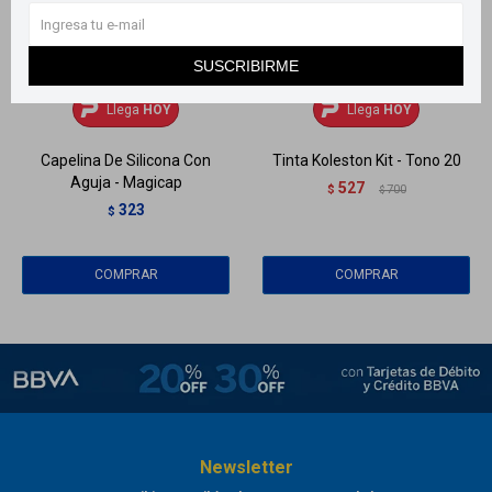
SUSCRIBIRME
Llega
HOY
Llega
HOY
Llega
HOY
Llega
HOY
Capelina De Silicona Con
Tinta Koleston Kit - Tono 20
Aguja - Magicap
527
$
700
$
323
$
Newsletter