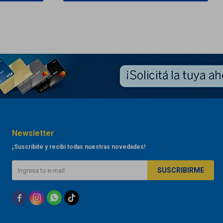
Newsletter
¡Suscribite y recibí todas nuestras novedades!
SUSCRIBIRME


