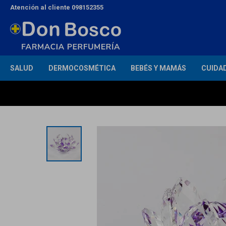
Atención al cliente 098152355
SALUD
DERMOCOSMÉTICA
BEBÉS Y MAMÁS
CUIDA