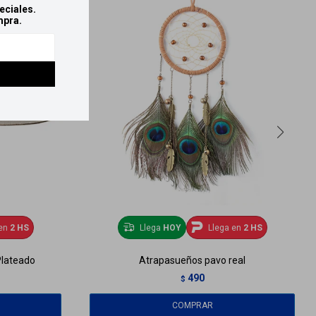
eciales.
mpra.
en
2 HS
Llega
HOY
Llega en
2 HS
Plateado
Atrapasueños pavo real
490
$