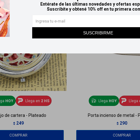
Entérate de las últimas novedades y ofertas esp
Suscribite y obtené 10% off en tu primera co
SUSCRIBIRME
ega
HOY
Llega en
2 HS
Llega
HOY
Llega 
jo de cartera - Plateado
Porta incienso de metal - 
249
290
$
$