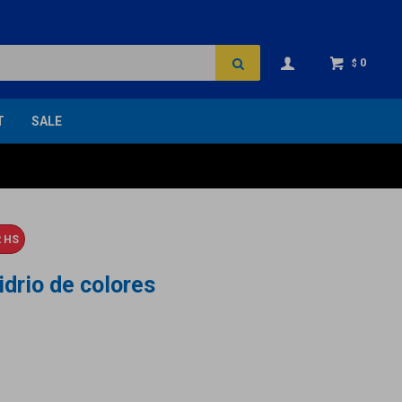
0
$
T
SALE
 HS
idrio de colores