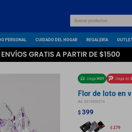
DO PERSONAL
CUIDADO DEL HOGAR
REGALERÍA
OUTLE
Llega
HOY
Llega en
2
Flor de loto en v
0010000216
399
$
279
$