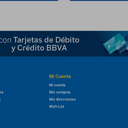
Mi Cuenta
Mi cuenta
ra
Mis compras
s
Mis direcciones
Wish List