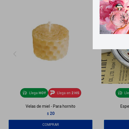
Llega
HOY
Llega en
2 HS
Ll
Velas de miel - Para hornito
Espe
20
$