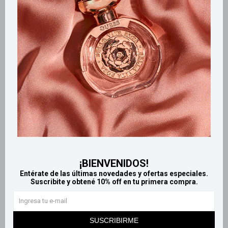
Retiros gratuitos en tiendas
Productos que te pueden interesar
¡BIENVENIDOS!
Entérate de las últimas novedades y ofertas especiales.
Suscribite y obtené 10% off en tu primera compra.
Llega
MAÑANA
Llega
MAÑANA
Llega
MAÑANA
Llega
MAÑANA
SUSCRIBIRME