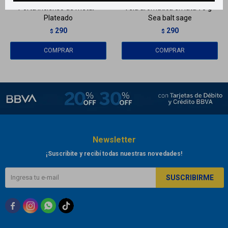
Porta incienso de metal -
Vela aromática en lata 70 g -
Plateado
Sea balt sage
290
290
$
$
Newsletter
¡Suscribite y recibí todas nuestras novedades!
SUSCRIBIRME


