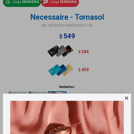
Llega
MAÑANA
Llega
MAÑANA
Necessaire - Tornasol
001000019900100001142
549
$
384
$
439
$
Variantes:

Métodos y costos de envío