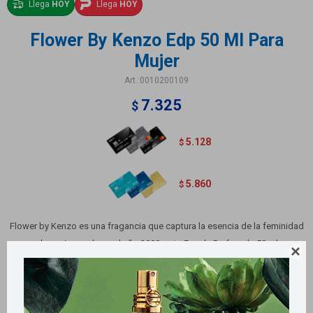
Llega
HOY
Llega
HOY
Flower By Kenzo Edp 50 Ml Para
Mujer
0010200109
7.325
$
5.128
$
5.860
$
Flower by Kenzo es una fragancia que captura la esencia de la feminidad
moderna. Lanzado en el año 2000, este Eau de Parfum de 50 ml se

presenta en un elegante spray, ideal para la mujer que busca un toque
distintivo en su día a día.