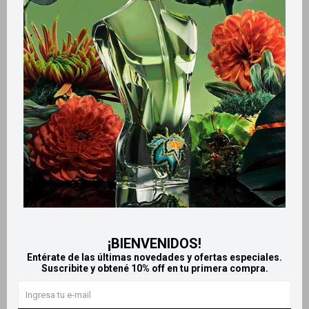
Métodos y costos de envío
Retiros gratuitos en tiendas
Productos que te pueden interesar
¡BIENVENIDOS!
Entérate de las últimas novedades y ofertas especiales.
Suscribite y obtené 10% off en tu primera compra.
Llega
HOY
Llega
HOY