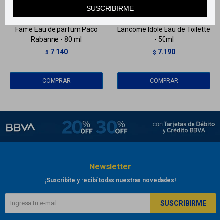
Llega
HOY
Llega
HOY
SUSCRIBIRME
Fame Eau de parfum Paco
Lancôme Idole Eau de Toilette
Rabanne - 80 ml
- 50ml
7.140
7.190
$
$
Newsletter
¡Suscribite y recibí todas nuestras novedades!
SUSCRIBIRME