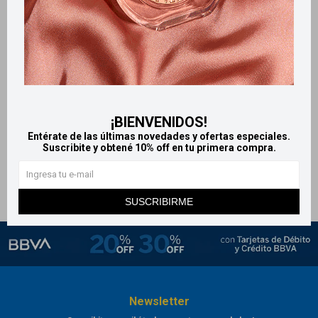
Llega
HOY
Llega
HOY
Llega
HOY
Llega
HOY
Xanapie crema 150 g -
Mentovap unguento 21 g
¡BIENVENIDOS!
Tonificante
252
Entérate de las últimas novedades y ofertas especiales.
$
Suscribite y obtené 10% off en tu primera compra.
238
$
SUSCRIBIRME
Newsletter