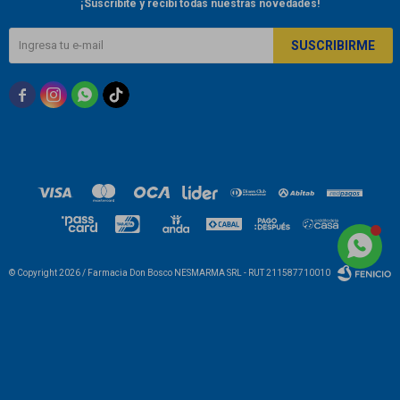
¡Suscribite y recibí todas nuestras novedades!
SUSCRIBIRME



© Copyright 2026 / Farmacia Don Bosco NESMARMA SRL - RUT 211587710010
Fenicio