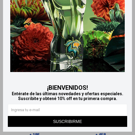
Productos que te pueden interesar
¡BIENVENIDOS!
Entérate de las últimas novedades y ofertas especiales.
Llega
HOY
Llega
HOY
Suscribite y obtené 10% off en tu primera compra.
Llega
HOY
Llega
HOY
SUSCRIBIRME
Termómetro digital flexible
Caresens lancetas estériles
Joytech
x100
185
458