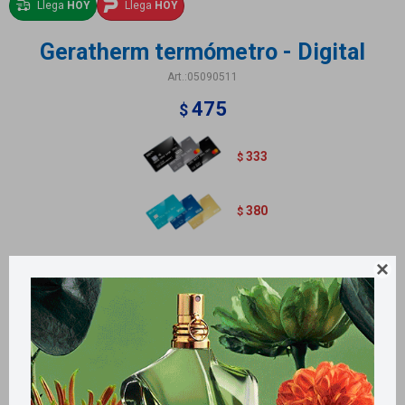
Llega
HOY
Llega
HOY
Geratherm termómetro - Digital
05090511
475
$
333
$
380
$
Termómetro Geratherm de Galio y Digital

Métodos y costos de envío
Retiros gratuitos en tiendas