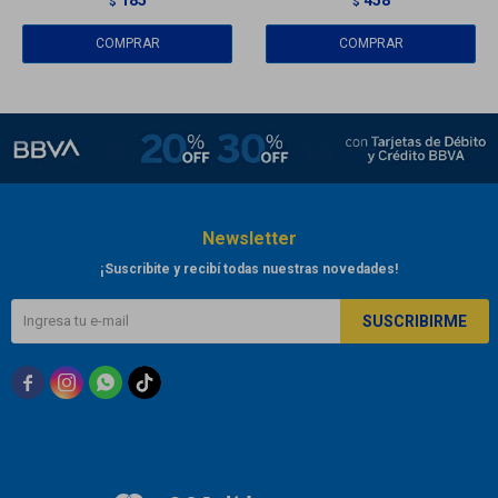
$
$
Newsletter
¡Suscribite y recibí todas nuestras novedades!
SUSCRIBIRME


