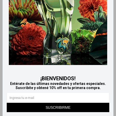
Productos que te pueden interesar
¡BIENVENIDOS!
Entérate de las últimas novedades y ofertas especiales.
Suscribite y obtené 10% off en tu primera compra.
Llega
HOY
Llega
HOY
Llega
HOY
Llega
HOY
SUSCRIBIRME
Caresens lancetas estériles
Sume inhalocámara - Adulto
x100