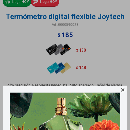
Llega
HOY
Llega
HOY
Termómetro digital flexible Joytech
0000590028
185
$
130
$
148
$
Alta precisión. Respuesta inmediata. Auto apagado. Señal de alarma.

Resistente a roturas. Resistente al agua.
Métodos y costos de envío
Retiros gratuitos en tiendas