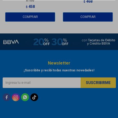
468
$
458
$
Newsletter
¡Suscribite y recibí todas nuestras novedades!
SUSCRIBIRME


